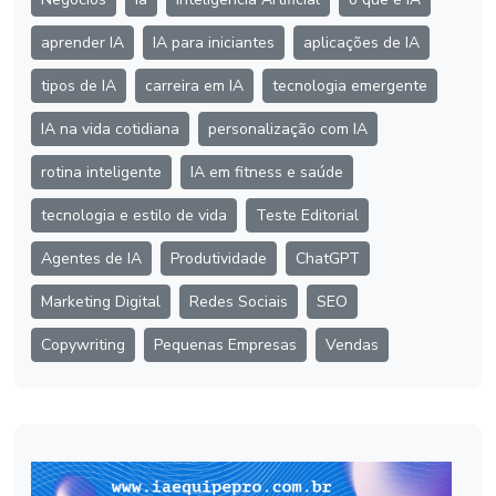
aprender IA
IA para iniciantes
aplicações de IA
tipos de IA
carreira em IA
tecnologia emergente
IA na vida cotidiana
personalização com IA
rotina inteligente
IA em fitness e saúde
tecnologia e estilo de vida
Teste Editorial
Agentes de IA
Produtividade
ChatGPT
Marketing Digital
Redes Sociais
SEO
Copywriting
Pequenas Empresas
Vendas